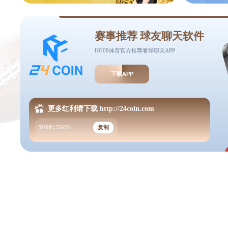
赛事推荐 球友聊天软件
HG08体育官方推荐看球聊天APP
下载APP
更多红利请下载 http://24coin.com
复制
邀请码:356878