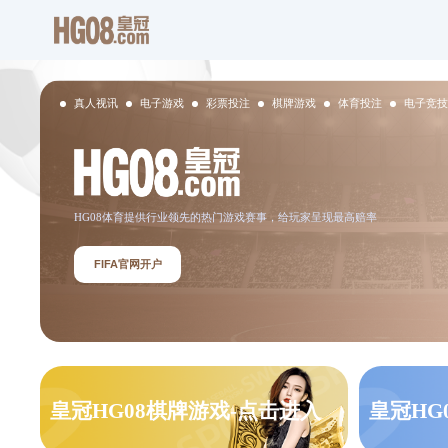
真人视讯
电子游戏
彩票投注
棋牌游戏
体育投注
电子竞
HG08体育提供行业领先的热门游戏赛事，给玩家呈现最高赔率
FIFA官网开户
皇冠HG08棋牌游戏-点击进入
皇冠HG