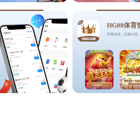
HG08体
经典游戏，巨额大奖