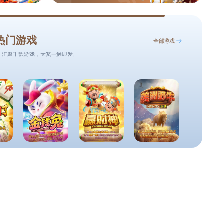
育热门游戏
全部游戏
。汇聚千款游戏，大奖一触即发。