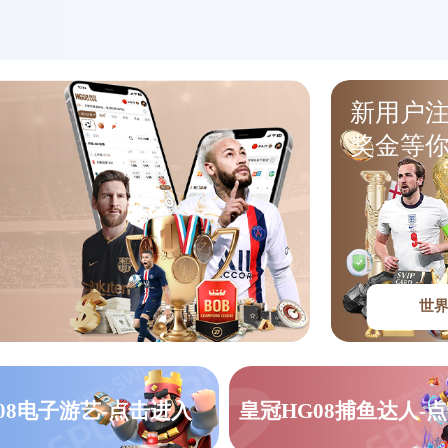
技
新用户
奖金等你
世
08电子游艺-点击进入
皇冠HG08捕鱼达人-