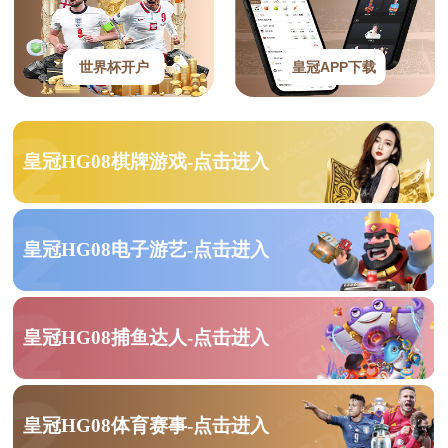
世界杯开户
皇冠APP下载
皇冠HG08棋牌游戏-点击进入
皇冠HG08电子游艺-点击进入
皇冠HG08捕鱼达人-点击进入
皇冠HG08体育赛事-点击进入