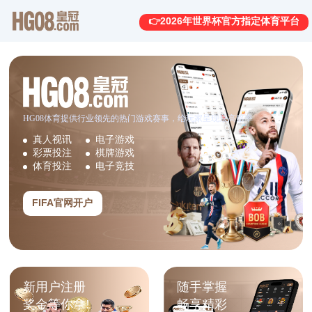
👉2026年世界杯官方指定体育平台
HG08体育提供行业领先的热门游戏赛事，给玩家呈现最高赔率
真人视讯
电子游戏
彩票投注
棋牌游戏
体育投注
电子竞技
FIFA官网开户
新用户注册
随手掌握
奖金等你拿!
畅享精彩