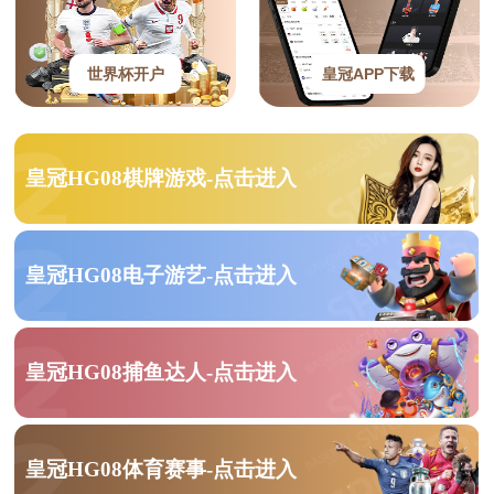
世界杯开户
皇冠APP下载
皇冠HG08棋牌游戏-点击进入
皇冠HG08电子游艺-点击进入
皇冠HG08捕鱼达人-点击进入
皇冠HG08体育赛事-点击进入