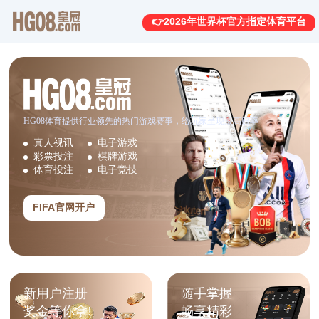
👉2026年世界杯官方指定体育平台
HG08体育提供行业领先的热门游戏赛事，给玩家呈现最高赔率
真人视讯
电子游戏
彩票投注
棋牌游戏
体育投注
电子竞技
FIFA官网开户
新用户注册
随手掌握
奖金等你拿!
畅享精彩