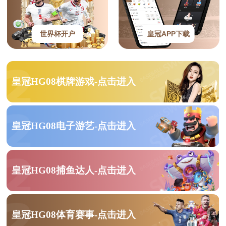
世界杯开户
皇冠APP下载
皇冠HG08棋牌游戏-点击进入
皇冠HG08电子游艺-点击进入
皇冠HG08捕鱼达人-点击进入
皇冠HG08体育赛事-点击进入