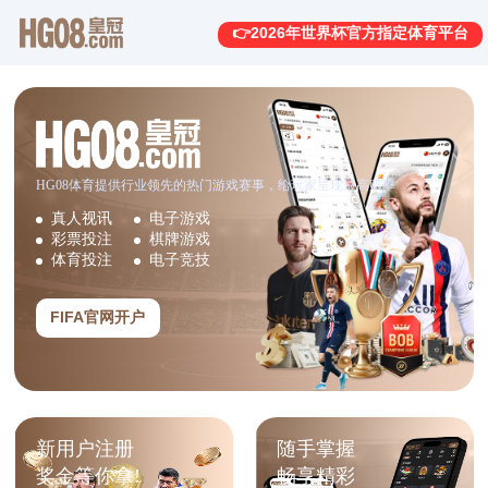
👉2026年世界杯官方指定体育平台
HG08体育提供行业领先的热门游戏赛事，给玩家呈现最高赔率
真人视讯
电子游戏
彩票投注
棋牌游戏
体育投注
电子竞技
FIFA官网开户
新用户注册
随手掌握
奖金等你拿!
畅享精彩