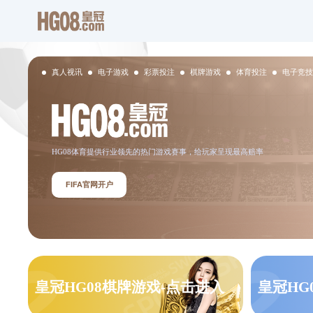
真人视讯
电子游戏
彩票投注
棋牌游戏
体育投注
电子竞
HG08体育提供行业领先的热门游戏赛事，给玩家呈现最高赔率
FIFA官网开户
皇冠HG08棋牌游戏-点击进入
皇冠HG