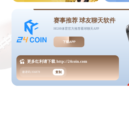
赛事推荐 球友聊天软件
HG08体育官方推荐看球聊天APP
下载APP
更多红利请下载 http://24coin.com
复制
邀请码:356878