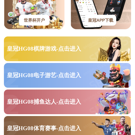
世界杯开户
皇冠APP下载
皇冠HG08棋牌游戏-点击进入
皇冠HG08电子游艺-点击进入
皇冠HG08捕鱼达人-点击进入
皇冠HG08体育赛事-点击进入