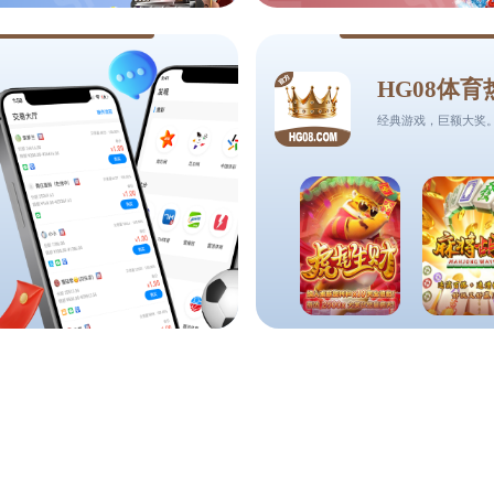
HG08体
经典游戏，巨额大奖