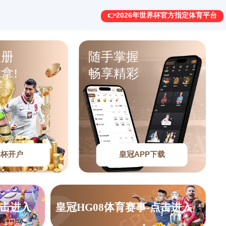
👉2026年世界杯官方指定体育平台
注册
随手掌握
拿!
畅享精彩
界杯开户
皇冠APP下载
点击进入
皇冠HG08体育赛事-点击进入