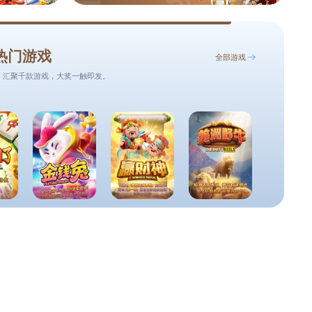
育热门游戏
全部游戏
。汇聚千款游戏，大奖一触即发。