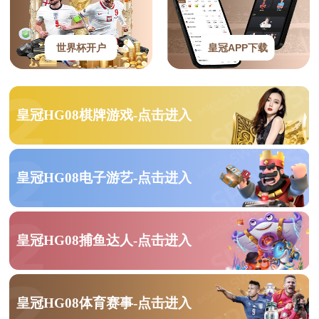
世界杯开户
皇冠APP下载
皇冠HG08棋牌游戏-点击进入
皇冠HG08电子游艺-点击进入
皇冠HG08捕鱼达人-点击进入
皇冠HG08体育赛事-点击进入