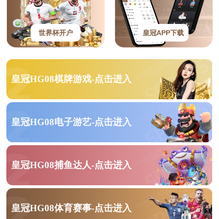
世界杯开户
皇冠APP下载
皇冠HG08棋牌游戏-点击进入
皇冠HG08电子游艺-点击进入
皇冠HG08捕鱼达人-点击进入
皇冠HG08体育赛事-点击进入