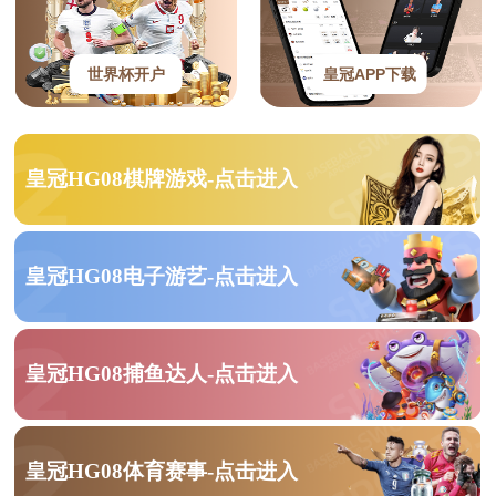
世界杯开户
皇冠APP下载
皇冠HG08棋牌游戏-点击进入
皇冠HG08电子游艺-点击进入
皇冠HG08捕鱼达人-点击进入
皇冠HG08体育赛事-点击进入