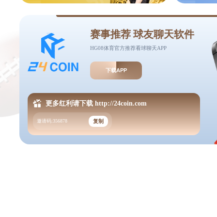
赛事推荐 球友聊天软件
HG08体育官方推荐看球聊天APP
下载APP
更多红利请下载 http://24coin.com
复制
邀请码:356878