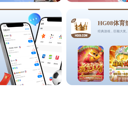
HG08体
经典游戏，巨额大奖