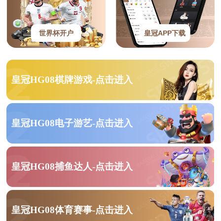
世界杯开户
皇冠APP下载
皇冠HG08棋牌游戏-点击进入
皇冠HG08电子游艺-点击进入
皇冠HG08捕鱼达人-点击进入
皇冠HG08体育赛事-点击进入