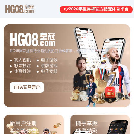
👉2026年世界杯官方指定体育平台
HG08体育提供行业领先的热门游戏赛事，给玩家呈现最高赔率
真人视讯
电子游戏
彩票投注
棋牌游戏
体育投注
电子竞技
FIFA官网开户
新用户注册
随手掌握
奖金等你拿!
畅享精彩