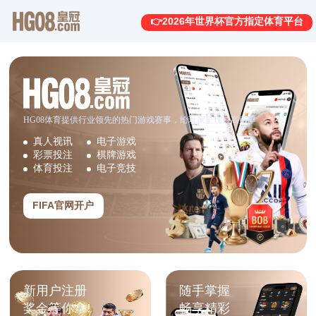
👉2026年世界杯官方指定体育平台
HG08体育提供行业领先的热门游戏赛事，给玩家呈现最高赔率
真人视讯
电子游戏
彩票投注
棋牌游戏
体育投注
电子竞技
FIFA官网开户
新用户注册
随手掌握
奖金等你拿!
畅享精彩